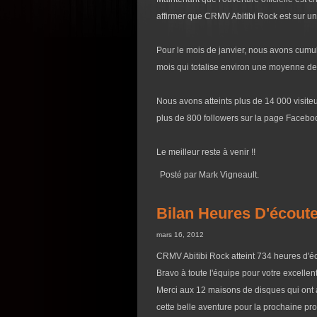
affirmer que CRMV Abitibi Rock est sur un
Pour le mois de janvier, nous avons cumu
mois qui totalise environ une moyenne de 
Nous avons atteints plus de 14 000 visiteur
plus de 800 followers sur la page Faceboo
Le meilleur reste à venir !!
Posté par Mark Vigneault.
Bilan Heures D'écout
mars 16, 2012
CRMV Abitibi Rock atteint 734 heures d'éco
Bravo à toute l'équipe pour votre excellent 
Merci aux 12 maisons de disques qui ont 
cette belle aventure pour la prochaine pr