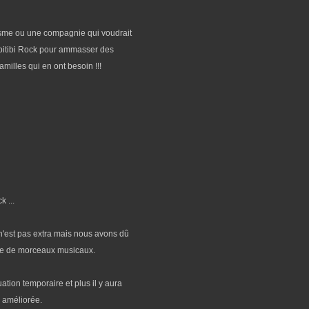
sme ou une compagnie qui voudrait
bitibi Rock pour ammasser des
milles qui en ont besoin !!!
 ...
 n'est pas extra mais nous avons dû
bre de morceaux musicaux.
ation temporaire et plus il y aura
a améliorée.