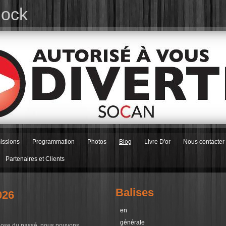
Rock
issions
Programmation
Photos
Blog
Livre D'or
Nous contacter
Partenaires et Clients
Balises
026
en
générale
 chose du passé, nous pouvons