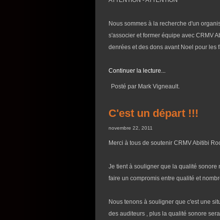
ATTENTION - ATTENTION
Nous sommes à la recherche d'un organi
s'associer et former équipe avec CRMV A
denrées et des dons avant Noel pour les fa
Continuer la lecture...
Posté par Mark Vigneault.
C'est un départ !!!
novembre 22, 2011
Merci à tous de soutenir CRMV Abitibi Rock
Je tient à souligner que la qualité sonore
faire un compromis entre qualité et nom
Nous tenons à souligner que c'est une situ
des auditeurs , plus la qualité sonore ser