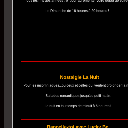
Tous les hits des années 70 pour agrémenter votre début de soiré
Le Dimanche de 18 heures à 20 heures !
Nostalgie La Nuit
Pour les insomniaques...ou ceux et celles qui veulent prolonger la n
Ballades romantiques jusqu'au petit matin.
La nuit en tout temps de minuit à 6 heures !
Rappelle-toi avec Lucky Be