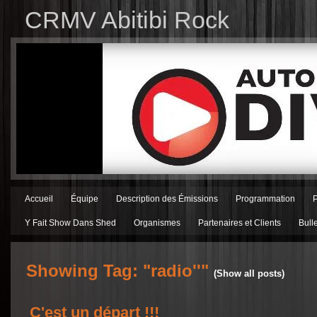
CRMV Abitibi Rock
Accueil
Équipe
Description des Émissions
Programmation
Y Fait Show Dans Shed
Organismes
Partenaires et Clients
Bull
Showing Tag: "radio''"
(Show all posts)
C'est un départ !!!